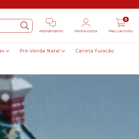
0
Atendimento
Minha conta
Meu carrinho
ax
Pré-Venda Natal
Carreta Furacão