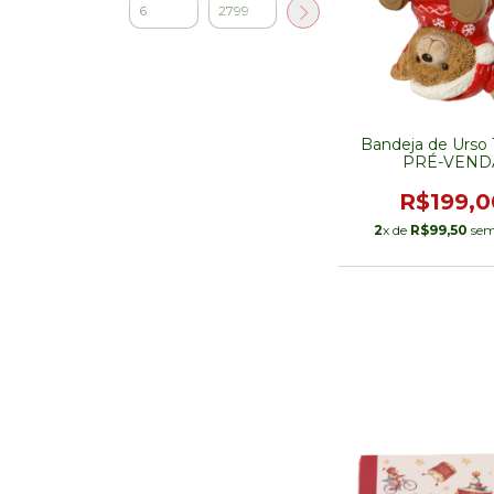
Bandeja de Urso
PRÉ-VEND
R$199,0
2
x de
R$99,50
sem