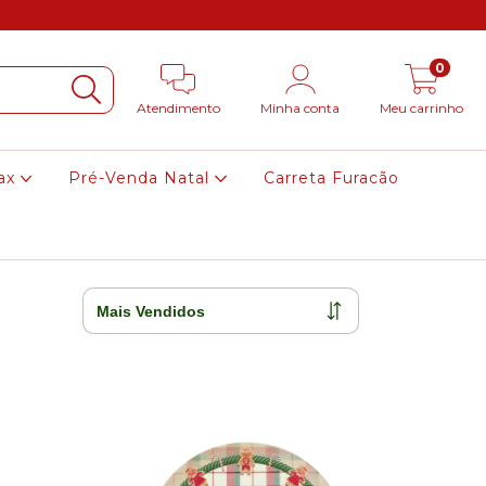
0
Atendimento
Minha conta
Meu carrinho
ax
Pré-Venda Natal
Carreta Furacão