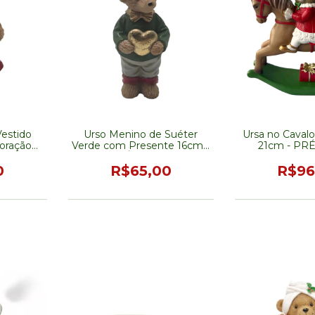
Vestido
Urso Menino de Suéter
Ursa no Caval
oração
Verde com Presente 16cm -
21cm - PR
ENDA
PRÉ-VENDA
0
R$65,00
R$96