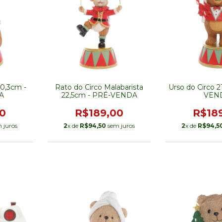
20,3cm -
Rato do Circo Malabarista
Urso do Circo 
A
22,5cm - PRÉ-VENDA
VEN
0
R$189,00
R$18
 juros
2
x de
R$94,50
sem juros
2
x de
R$94,5