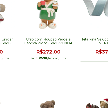
l Ginger
Urso com Roupão Verde e
Fita Fina Velud
 - PRÉ-
Caneca 26cm - PRÉ-VENDA
VEN
0
R$272,00
R$37
 juros
3
x de
R$90,67
sem juros