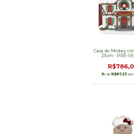
Casa do Mickey co
23cm - PRÉ-V
R$786,
9
x de
R$87,33
sem