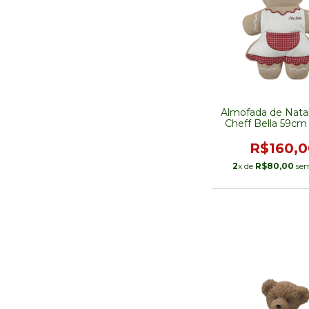
Almofada de Nata
Cheff Bella 59cm
VENDA
R$160,0
2
x de
R$80,00
sem