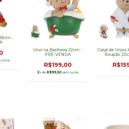
 18cm -
A
Urso na Banheira 22cm -
Casal de Ursos
0
PRÉ-VENDA
Roupão 20c
VEN
 juros
R$199,00
R$15
2
x de
R$99,50
sem juros