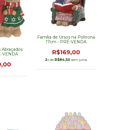
Família de Ursos na Poltrona
17cm - PRÉ-VENDA
s Abraçados
R$169,00
É-VENDA
2
x de
R$84,50
sem juros
9,00