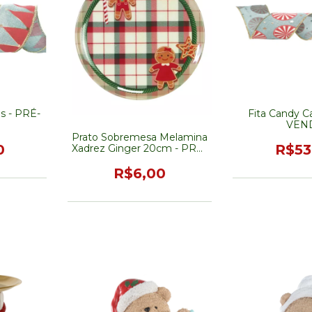
os - PRÉ-
Fita Candy C
VEN
Prato Sobremesa Melamina
0
R$53
Xadrez Ginger 20cm - PRÉ-
VENDA
R$6,00