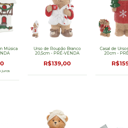
m Música
Urso de Roupão Branco
Casal de Urso
ENDA
20,5cm - PRÉ-VENDA
20cm - PR
00
R$139,00
R$15
 juros