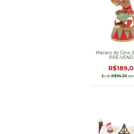
Macaco do Circo 
PRÉ-VEND
R$189,0
2
x de
R$94,50
sem