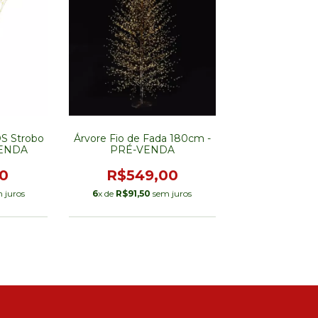
DS Strobo
Árvore Fio de Fada 180cm -
VENDA
PRÉ-VENDA
0
R$549,00
 juros
6
x de
R$91,50
sem juros