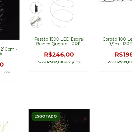
Festão 1500 LED Espiral
Cordão 100 Le
Branco Quente - PRÉ-
9,9m - PR
VENDA
 210cm -
R$246,00
R$19
A
3
x de
R$82,00
sem juros
2
x de
R$99,0
00
 juros
ESGOTADO