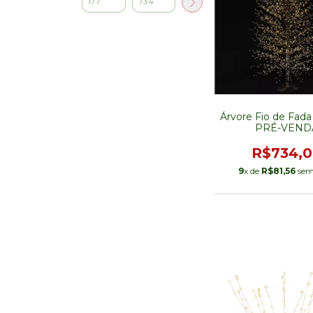
Árvore Fio de Fada
PRÉ-VEND
R$734,
9
x de
R$81,56
sem