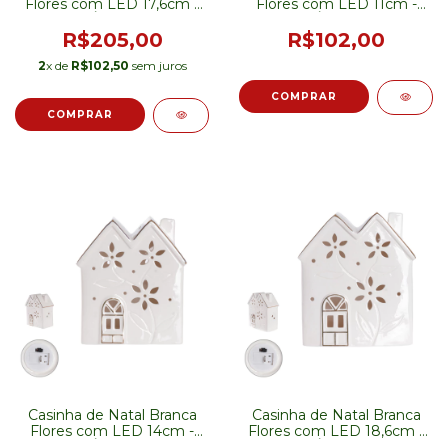
Flores com LED 17,6cm -
Flores com LED 11cm -
PRÉ-VENDA
PRÉ-VENDA
R$205,00
R$102,00
2
x de
R$102,50
sem juros
Casinha de Natal Branca
Casinha de Natal Branca
Flores com LED 14cm -
Flores com LED 18,6cm -
PRÉ-VENDA
PRÉ-VENDA