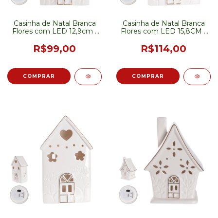
Casinha de Natal Branca
Casinha de Natal Branca
Flores com LED 12,9cm -
Flores com LED 15,8CM -
PRÉ-VENDA
PRÉ-VENDA
R$99,00
R$114,00