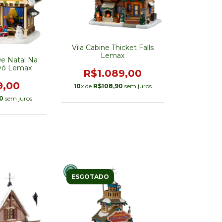
Vila Cabine Thicket Falls
Lemax
De Natal Na
vó Lemax
R$1.089,00
9,00
10
x de
R$108,90
sem juros
0
sem juros
ESGOTADO