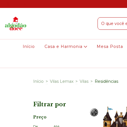
Início
Casa e Harmonia
Mesa Posta
Início
>
Vilas Lemax
>
Vilas
>
Residências
Filtrar por
Preço
De
Até