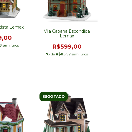
rtista Lemax
Vila Cabana Escondida
Lemax
9,00
8
sem juros
R$599,00
7
x de
R$85,57
sem juros
ESGOTADO