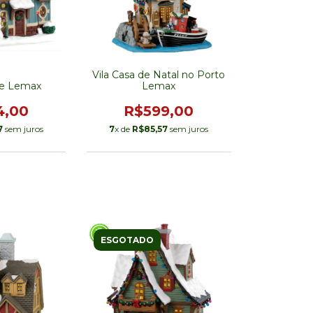
Vila Casa de Natal no Porto
ve Lemax
Lemax
4,00
R$599,00
7
sem juros
7
x de
R$85,57
sem juros
ESGOTADO