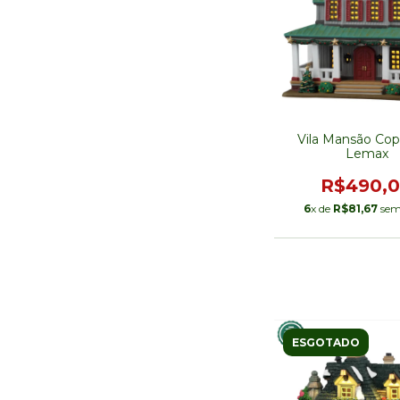
Vila Mansão Copp
Lemax
R$490,
6
x de
R$81,67
sem
ESGOTADO