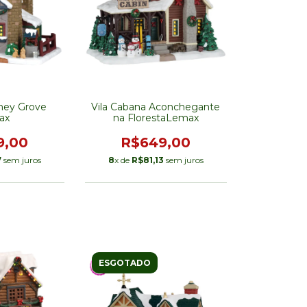
iney Grove
Vila Cabana Aconchegante
ax
na FlorestaLemax
9,00
R$649,00
7
sem juros
8
x de
R$81,13
sem juros
ESGOTADO