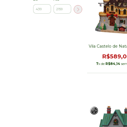
Vila Castelo de Na
R$589,
7
x de
R$84,14
sem