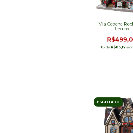
Vila Cabana Roc
Lemax
R$499,
6
x de
R$83,17
sem
ESGOTADO