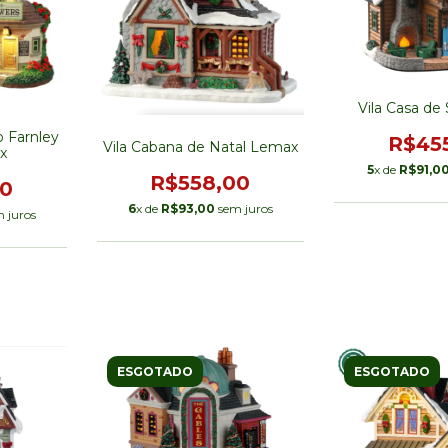
Vila Casa de
 Farnley
R$45
Vila Cabana de Natal Lemax
x
5
x de
R$91,0
R$558,00
00
6
x de
R$93,00
sem juros
 juros
ESGOTADO
ESGOTADO