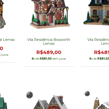
tal Lemax
Vila Residência Bosworth
Vila Residên
Lemax
Lem
00
R$489,00
R$48
 juros
6
x de
R$81,50
sem juros
6
x de
R$81,5