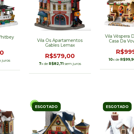
Vila Véspera 
Whitbey
Vila Os Apartamentos
Casa Da Vo
Gables Lemax
R$99
00
R$579,00
10
x de
R$99,9
 juros
7
x de
R$82,71
sem juros
ESGOTADO
ESGOTADO