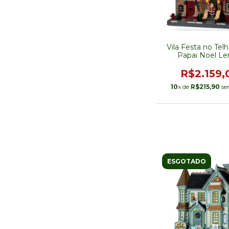
Vila Festa no Tel
Papai Noel L
R$2.159,
10
x de
R$215,90
se
ESGOTADO