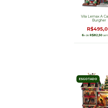
Vila Lemax A Ca
Burgher
R$495,
6
x de
R$82,50
sem
ESGOTADO