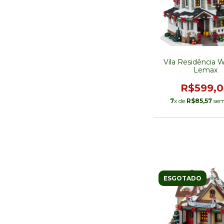
Vila Residência 
Lemax
R$599,
7
x de
R$85,57
sem
ESGOTADO