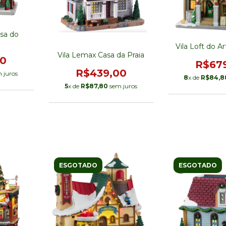
sa do
Vila Loft do A
Vila Lemax Casa da Praia
00
R$67
R$439,00
 juros
8
x de
R$84,8
5
x de
R$87,80
sem juros
ESGOTADO
ESGOTADO