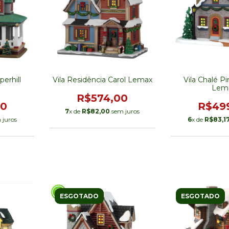
erhill
Vila Residência Carol Lemax
Vila Chalé P
Lem
R$574,00
00
R$49
7
x de
R$82,00
sem juros
 juros
6
x de
R$83,1
ESGOTADO
ESGOTADO