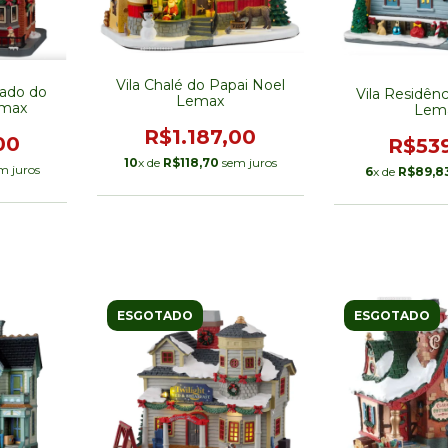
Vila Chalé do Papai Noel
hado do
Vila Residên
Lemax
emax
Lem
R$1.187,00
00
R$53
10
x de
R$118,70
sem juros
m juros
6
x de
R$89,8
ESGOTADO
ESGOTADO