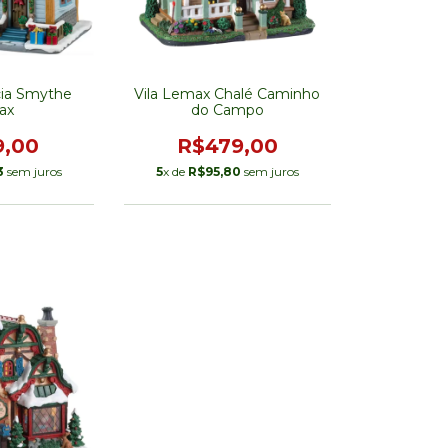
cia Smythe
Vila Lemax Chalé Caminho
ax
do Campo
9,00
R$479,00
3
sem juros
5
x de
R$95,80
sem juros