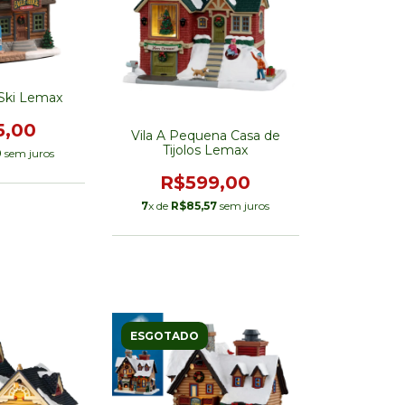
 Ski Lemax
5,00
Vila A Pequena Casa de
Tijolos Lemax
0
sem juros
R$599,00
7
x de
R$85,57
sem juros
ESGOTADO