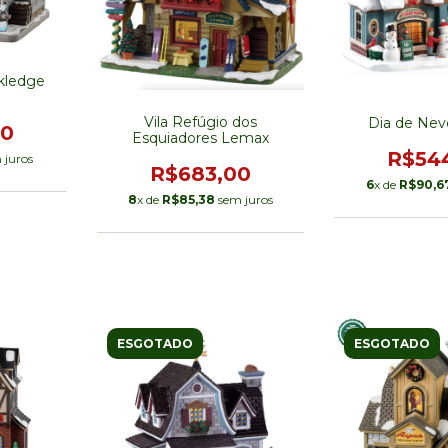
kledge
Vila Refúgio dos
Dia de Ne
00
Esquiadores Lemax
R$54
 juros
R$683,00
6
x de
R$90,6
8
x de
R$85,38
sem juros
ESGOTADO
ESGOTADO