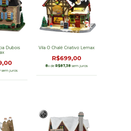
cia Dubois
Vila O Chalé Criativo Lemax
ax
R$699,00
9,00
8
x de
R$87,38
sem juros
0
sem juros