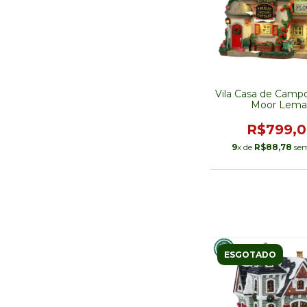
Vila Casa de Campo
Moor Lema
R$799,
9
x de
R$88,78
sem
ESGOTADO