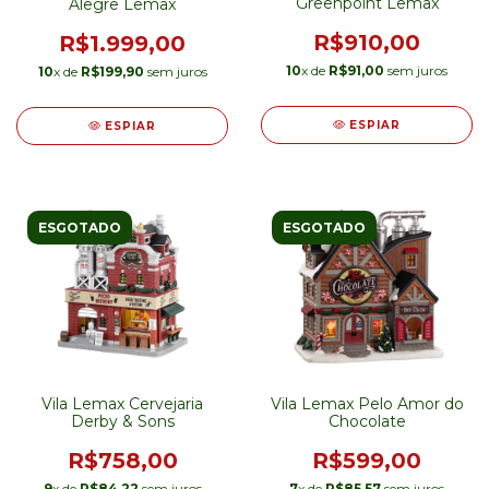
Greenpoint Lemax
Alegre Lemax
R$910,00
R$1.999,00
10
x de
R$91,00
sem juros
10
x de
R$199,90
sem juros
ESPIAR
ESPIAR
ESGOTADO
ESGOTADO
Vila Lemax Cervejaria
Vila Lemax Pelo Amor do
Derby & Sons
Chocolate
R$758,00
R$599,00
9
x de
R$84,22
sem juros
7
x de
R$85,57
sem juros