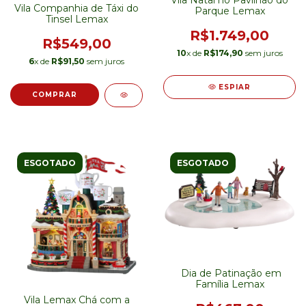
Vila Companhia de Táxi do
Parque Lemax
Tinsel Lemax
R$1.749,00
R$549,00
10
x de
R$174,90
sem juros
6
x de
R$91,50
sem juros
ESPIAR
ESGOTADO
ESGOTADO
Dia de Patinação em
Família Lemax
Vila Lemax Chá com a