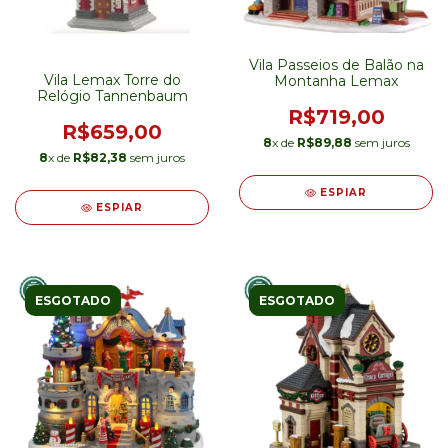
Vila Passeios de Balão na
Vila Lemax Torre do
Montanha Lemax
Relógio Tannenbaum
R$719,00
R$659,00
8
x de
R$89,88
sem juros
8
x de
R$82,38
sem juros
ESPIAR
ESPIAR
ESGOTADO
ESGOTADO