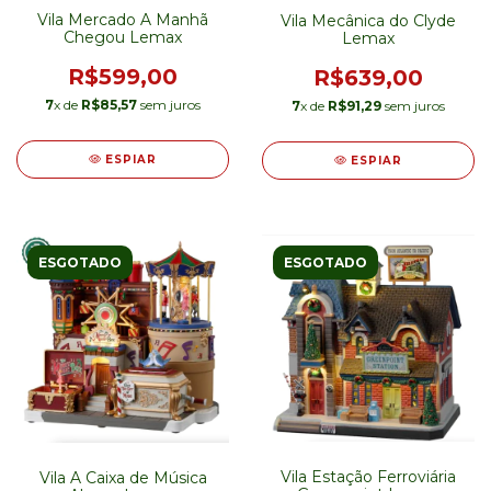
Vila Mercado A Manhã
Vila Mecânica do Clyde
Chegou Lemax
Lemax
R$599,00
R$639,00
7
x de
R$85,57
sem juros
7
x de
R$91,29
sem juros
ESPIAR
ESPIAR
ESGOTADO
ESGOTADO
Vila Estação Ferroviária
Vila A Caixa de Música