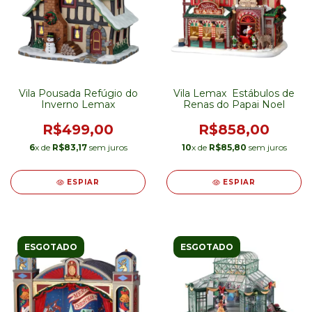
Vila Pousada Refúgio do
Vila Lemax Estábulos de
Inverno Lemax
Renas do Papai Noel
R$499,00
R$858,00
6
x de
R$83,17
sem juros
10
x de
R$85,80
sem juros
ESPIAR
ESPIAR
ESGOTADO
ESGOTADO