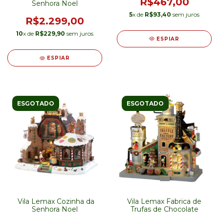
R$467,00
Senhora Noel
5
x de
R$93,40
sem juros
R$2.299,00
10
x de
R$229,90
sem juros
ESPIAR
ESPIAR
ESGOTADO
ESGOTADO
Vila Lemax Cozinha da
Vila Lemax Fabrica de
Senhora Noel
Trufas de Chocolate