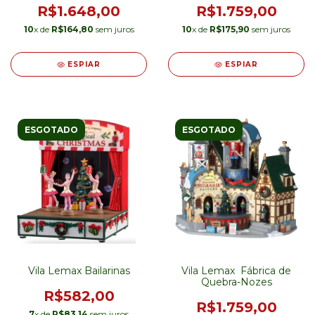
R$1.648,00
R$1.759,00
10
x de
R$164,80
sem juros
10
x de
R$175,90
sem juros
ESPIAR
ESPIAR
ESGOTADO
ESGOTADO
Vila Lemax Bailarinas
Vila Lemax Fábrica de
Quebra-Nozes
R$582,00
R$1.759,00
7
x de
R$83,14
sem juros