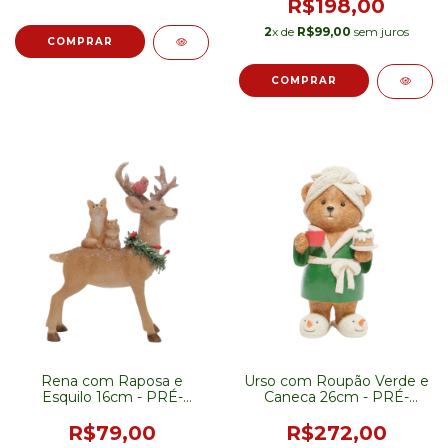
R$198,00
2
x de
R$99,00
sem juros
Rena com Raposa e
Urso com Roupão Verde e
Esquilo 16cm - PRÉ-
Caneca 26cm - PRÉ-
VENDA
VENDA
R$79,00
R$272,00