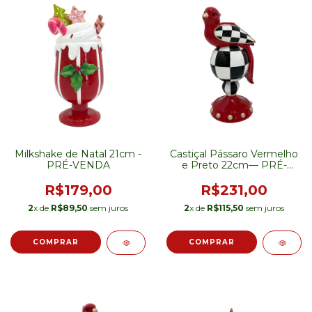
Castiçal Pássaro Vermelho
Milkshake de Natal 21cm -
e Preto 22cm— PRÉ-
PRÉ-VENDA
VENDA
R$231,00
R$179,00
2
x de
R$115,50
sem juros
2
x de
R$89,50
sem juros