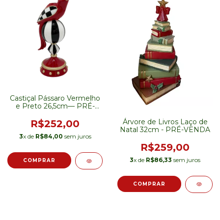
Castiçal Pássaro Vermelho
e Preto 26,5cm— PRÉ-
VENDA
Árvore de Livros Laço de
R$252,00
Natal 32cm - PRÉ-VENDA
3
x de
R$84,00
sem juros
R$259,00
3
x de
R$86,33
sem juros