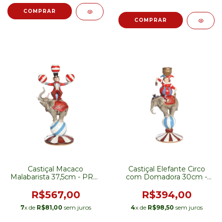
Castiçal Macaco
Castiçal Elefante Circo
Malabarista 37,5cm - PRÉ-
com Domadora 30cm -
VENDA
PRÉ-VENDA
R$567,00
R$394,00
7
x de
R$81,00
sem juros
4
x de
R$98,50
sem juros