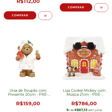
R$112,00
Ursa de Roupão com
Loja Cookie Mickey com
Presente 20cm - PRÉ-
Música 21cm - PRÉ-
VENDA
VENDA
R$159,00
R$786,00
9
x de
R$87,33
sem juros