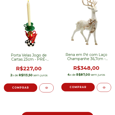
Rena em Pé com Laço
Porta Velas Jogo de
Champanhe 36,7cm -
Cartas 23cm - PRÉ-
PRÉ-VENDA
VENDA
R$348,00
R$227,00
4
x de
R$87,00
sem juros
2
x de
R$113,50
sem juros