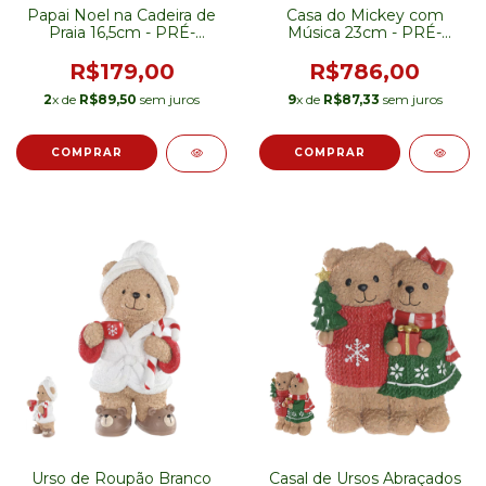
Papai Noel na Cadeira de
Casa do Mickey com
Praia 16,5cm - PRÉ-
Música 23cm - PRÉ-
VENDA
VENDA
R$179,00
R$786,00
2
x de
R$89,50
sem juros
9
x de
R$87,33
sem juros
Urso de Roupão Branco
Casal de Ursos Abraçados