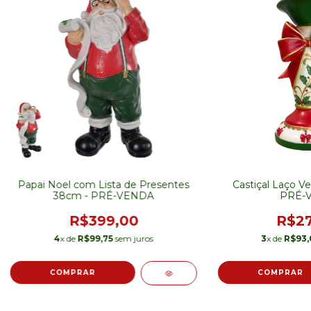
Papai Noel com Lista de Presentes
Castiçal Laço V
38cm - PRÉ-VENDA
PRÉ-
R$399,00
R$27
4
x de
R$99,75
sem juros
3
x de
R$93,