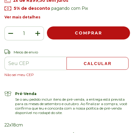
2
x de
R$99,50
sem juros
5% de desconto
pagando com Pix
Ver mais detalhes
ALTERAR CEP
Entregas para o CEP:
Meios de envio
CALCULAR
Não sei meu CEP
Pré-Venda
Se o seu pedido incluir itens de pré-venda, a entrega está prevista
para os meses de setembro e outubro. Ao finalizar a compra, você
confirma que leu e concorda com a nossa política de pré-venda
disponível no rodapé do site.
22x18cm