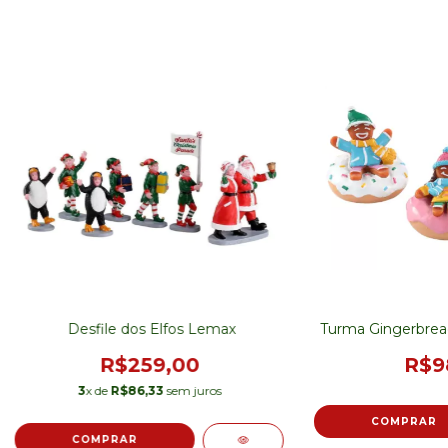
Desfile dos Elfos Lemax
Turma Gingerbrea
R$259,00
R$9
3
x de
R$86,33
sem juros