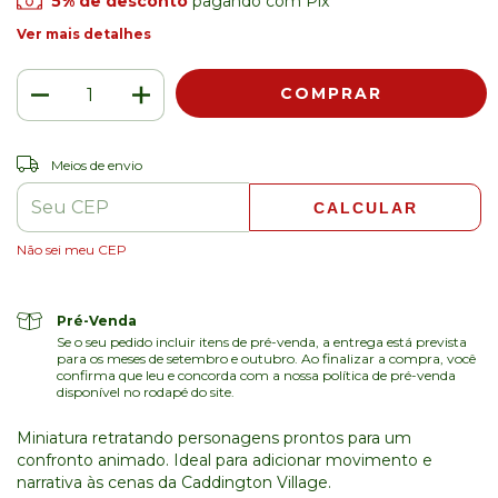
5% de desconto
pagando com Pix
Ver mais detalhes
ALTERAR CEP
Entregas para o CEP:
Meios de envio
CALCULAR
Não sei meu CEP
Pré-Venda
Se o seu pedido incluir itens de pré-venda, a entrega está prevista
para os meses de setembro e outubro. Ao finalizar a compra, você
confirma que leu e concorda com a nossa política de pré-venda
disponível no rodapé do site.
Miniatura retratando personagens prontos para um
confronto animado. Ideal para adicionar movimento e
narrativa às cenas da Caddington Village.