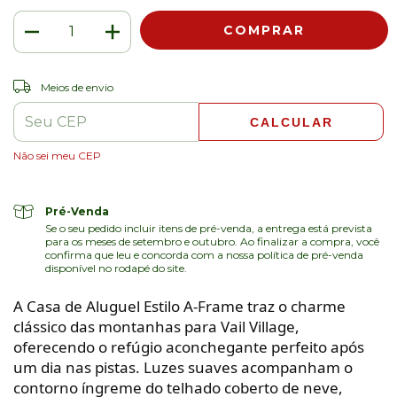
ALTERAR CEP
Entregas para o CEP:
Meios de envio
CALCULAR
Não sei meu CEP
Pré-Venda
Se o seu pedido incluir itens de pré-venda, a entrega está prevista
para os meses de setembro e outubro. Ao finalizar a compra, você
confirma que leu e concorda com a nossa política de pré-venda
disponível no rodapé do site.
A Casa de Aluguel Estilo A-Frame traz o charme
clássico das montanhas para Vail Village,
oferecendo o refúgio aconchegante perfeito após
um dia nas pistas. Luzes suaves acompanham o
contorno íngreme do telhado coberto de neve,