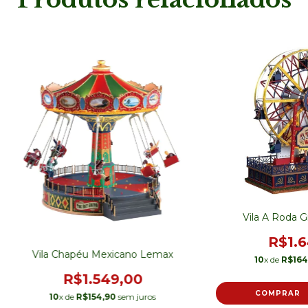
Vila A Roda 
R$1.6
Vila Chapéu Mexicano Lemax
10
x de
R$164
R$1.549,00
10
x de
R$154,90
sem juros