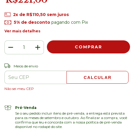
2
x de
R$110,50
sem juros
5% de desconto
pagando com Pix
Ver mais detalhes
ALTERAR CEP
Entregas para o CEP:
Meios de envio
CALCULAR
Não sei meu CEP
Pré-Venda
Se o seu pedido incluir itens de pré-venda, a entrega está prevista
para os meses de setembro e outubro. Ao finalizar a compra, você
confirma que leu e concorda com a nossa política de pré-venda
disponível no rodapé do site.