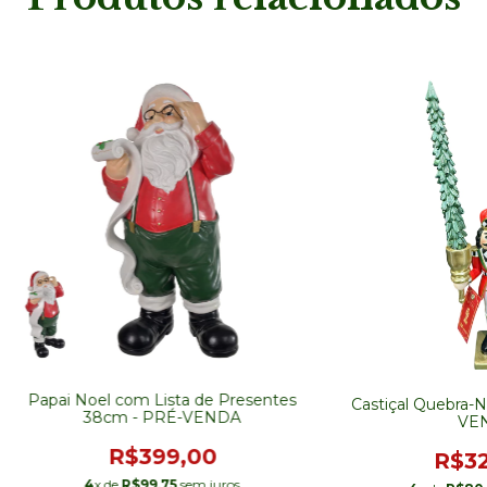
Papai Noel com Lista de Presentes
Castiçal Quebra-
38cm - PRÉ-VENDA
VE
R$399,00
R$32
4
x de
R$99,75
sem juros