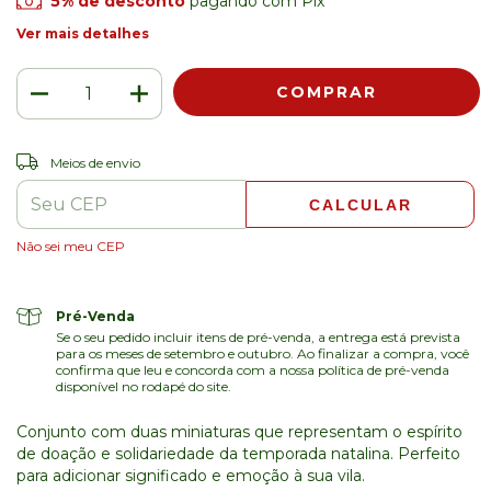
5% de desconto
pagando com Pix
Ver mais detalhes
ALTERAR CEP
Entregas para o CEP:
Meios de envio
CALCULAR
Não sei meu CEP
Pré-Venda
Se o seu pedido incluir itens de pré-venda, a entrega está prevista
para os meses de setembro e outubro. Ao finalizar a compra, você
confirma que leu e concorda com a nossa política de pré-venda
disponível no rodapé do site.
Conjunto com duas miniaturas que representam o espírito
de doação e solidariedade da temporada natalina. Perfeito
para adicionar significado e emoção à sua vila.