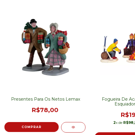
Presentes Para Os Netos Lemax
Fogueira De A
Esquiado
R$78,00
R$19
2
x de
R$98,