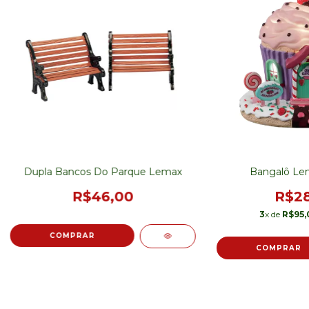
Dupla Bancos Do Parque Lemax
Bangalô Le
R$46,00
R$28
3
x de
R$95,