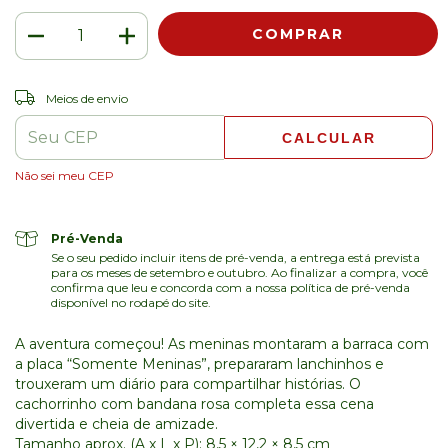
ALTERAR CEP
Entregas para o CEP:
Meios de envio
CALCULAR
Não sei meu CEP
Pré-Venda
Se o seu pedido incluir itens de pré-venda, a entrega está prevista
para os meses de setembro e outubro. Ao finalizar a compra, você
confirma que leu e concorda com a nossa política de pré-venda
disponível no rodapé do site.
A aventura começou! As meninas montaram a barraca com
a placa “Somente Meninas”, prepararam lanchinhos e
trouxeram um diário para compartilhar histórias. O
cachorrinho com bandana rosa completa essa cena
divertida e cheia de amizade.
Tamanho aprox. (A x L x P): 8,5 × 12,2 × 8,5 cm