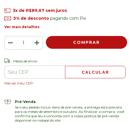
3
x de
R$89,67
sem juros
5% de desconto
pagando com Pix
Ver mais detalhes
ALTERAR CEP
Entregas para o CEP:
Meios de envio
CALCULAR
Não sei meu CEP
Pré-Venda
Se o seu pedido incluir itens de pré-venda, a entrega está prevista
para os meses de setembro e outubro. Ao finalizar a compra, você
confirma que leu e concorda com a nossa política de pré-venda
disponível no rodapé do site.