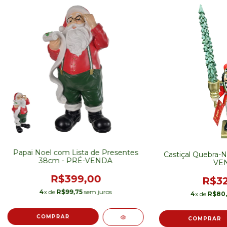
Papai Noel com Lista de Presentes
Castiçal Quebra-
38cm - PRÉ-VENDA
VE
R$399,00
R$32
4
x de
R$99,75
sem juros
4
x de
R$80,