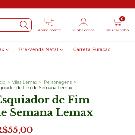
0
Atendimento
Minha conta
Meu carrinho
ax
Pré-Venda Natal
Carreta Furacão
cio
>
Vilas Lemax
>
Personagens
>
quiador de Fim de Semana Lemax
Esquiador de Fim
de Semana Lemax
R$55,00