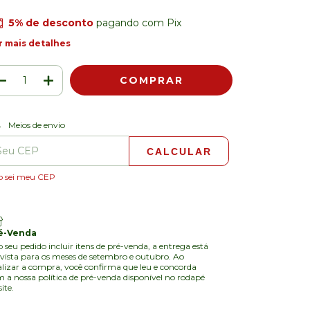
5% de desconto
pagando com Pix
r mais detalhes
ALTERAR CEP
regas para o CEP:
Meios de envio
CALCULAR
o sei meu CEP
é-Venda
o seu pedido incluir itens de pré-venda, a entrega está
vista para os meses de setembro e outubro. Ao
alizar a compra, você confirma que leu e concorda
 a nossa política de pré-venda disponível no rodapé
site.