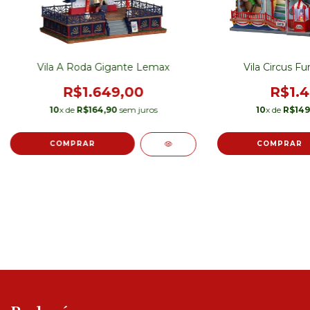
Vila A Roda Gigante Lemax
Vila Circus F
R$1.649,00
R$1.4
10
x de
R$164,90
sem juros
10
x de
R$149