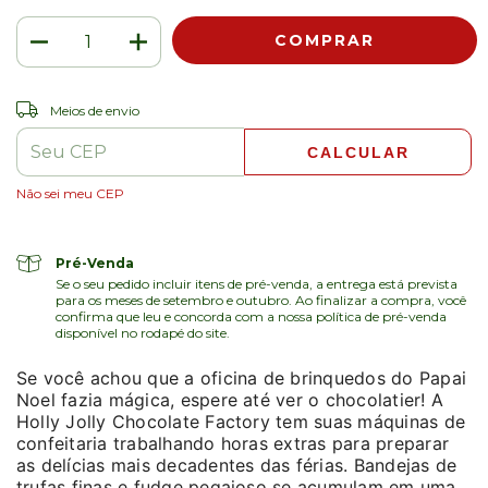
ALTERAR CEP
Entregas para o CEP:
Meios de envio
CALCULAR
Não sei meu CEP
Pré-Venda
Se o seu pedido incluir itens de pré-venda, a entrega está prevista
para os meses de setembro e outubro. Ao finalizar a compra, você
confirma que leu e concorda com a nossa política de pré-venda
disponível no rodapé do site.
Se você achou que a oficina de brinquedos do Papai
Noel fazia mágica, espere até ver o chocolatier! A
Holly Jolly Chocolate Factory tem suas máquinas de
confeitaria trabalhando horas extras para preparar
as delícias mais decadentes das férias. Bandejas de
trufas finas e fudge pegajoso se acumulam em uma