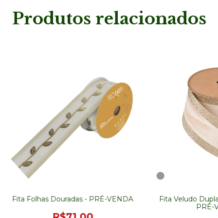
Produtos relacionados
Fita Folhas Douradas - PRÉ-VENDA
Fita Veludo Dupla
PRÉ-
R$71,00