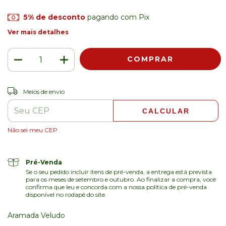
5% de desconto
pagando com Pix
Ver mais detalhes
ALTERAR CEP
Entregas para o CEP:
Meios de envio
CALCULAR
Não sei meu CEP
Pré-Venda
Se o seu pedido incluir itens de pré-venda, a entrega está prevista
para os meses de setembro e outubro. Ao finalizar a compra, você
confirma que leu e concorda com a nossa política de pré-venda
disponível no rodapé do site.
Aramada Veludo