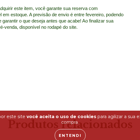
uirir este item, você garante sua reserva com 
 em estoque. A previsão de envio é entre fevereiro, podendo 
garantir o que deseja antes que acabe! Ao finalizar sua 
-venda, disponível no rodapé do site.
or este site
você aceita o uso de cookies
para agilizar a sua 
Produtos relacionados
compra.
ENTENDI