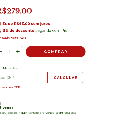
R$279,00
3
x de
R$93,00
sem juros
5% de desconto
pagando com Pix
r mais detalhes
ALTERAR CEP
regas para o CEP:
Meios de envio
CALCULAR
o sei meu CEP
é-Venda
o seu pedido incluir itens de pré-venda, a entrega está