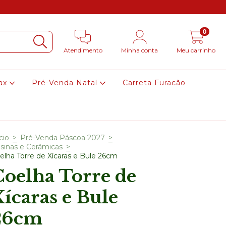
0
Atendimento
Minha conta
Meu carrinho
ax
Pré-Venda Natal
Carreta Furacão
cio
>
Pré-Venda Páscoa 2027
>
sinas e Cerâmicas
>
elha Torre de Xícaras e Bule 26cm
Coelha Torre de
ícaras e Bule
26cm