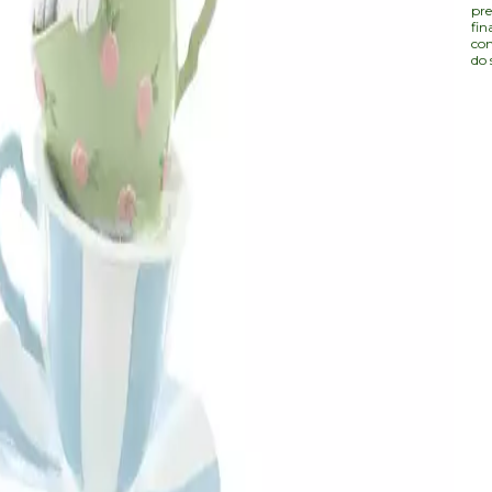
pre
fin
com
do 