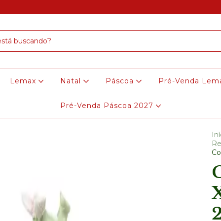
Lemax
Natal
Páscoa
Pré-Venda Lem
Pré-Venda Páscoa 2027
Iní
Re
Co
X