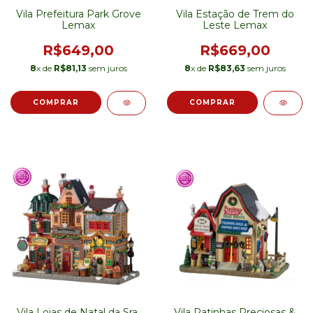
Vila Prefeitura Park Grove
Vila Estação de Trem do
Lemax
Leste Lemax
R$649,00
R$669,00
8
x de
R$81,13
sem juros
8
x de
R$83,63
sem juros
Vila Lojas de Natal da Sra.
Vila Patinhas Preciosas &