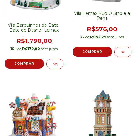
Vila Lemax Pub O Sino e a
Pena
Vila Barquinhos de Bate-
R$576,00
Bate do Dasher Lemax
7
x de
R$82,29
sem juros
R$1.790,00
10
x de
R$179,00
sem juros