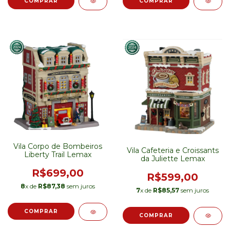
Vila Corpo de Bombeiros
Vila Cafeteria e Croissants
Liberty Trail Lemax
da Juliette Lemax
R$699,00
R$599,00
8
x de
R$87,38
sem juros
7
x de
R$85,57
sem juros