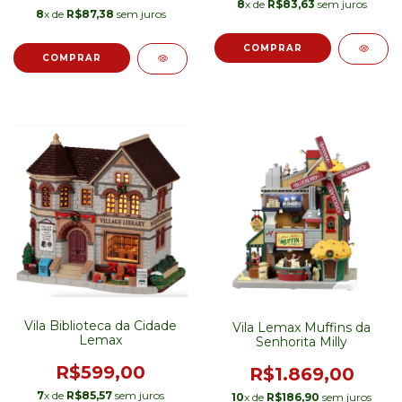
8
x de
R$83,63
sem juros
8
x de
R$87,38
sem juros
Vila Biblioteca da Cidade
Vila Lemax Muffins da
Lemax
Senhorita Milly
R$599,00
R$1.869,00
7
x de
R$85,57
sem juros
10
x de
R$186,90
sem juros