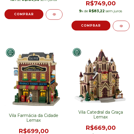
R$749,00
9
x de
R$83,22
sem juros
Vila Catedral da Graça
Vila Farmácia da Cidade
Lemax
Lemax
R$669,00
R$699,00