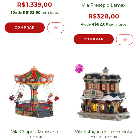
R$1.339,00
Vila Presépio Lemax
10
x de
R$133,90
sem juros
R$328,00
4
x de
R$82,00
sem juros
Vila Chapéu Mexicano
Vila Estação de Trem Holly
Lemax
Holly Lemax