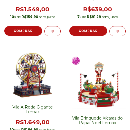
R$1.549,00
R$639,00
10
x de
R$154,90
sem juros
7
x de
R$91,29
sem juros
Vila A Roda Gigante
Lemax
Vila Brinquedo Xícaras do
R$1.649,00
Papai Noel Lemax
10
x de
R$164,90
sem juros