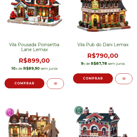
Vila Pousada Poinsettia
Vila Pub do Dani Lemax
Lane Lemax
R$790,00
R$899,00
9
x de
R$87,78
sem juros
10
x de
R$89,90
sem juros