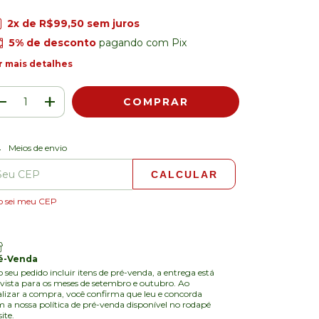
2
x de
R$99,50
sem juros
5% de desconto
pagando com Pix
r mais detalhes
ALTERAR CEP
regas para o CEP:
Meios de envio
CALCULAR
o sei meu CEP
é-Venda
o seu pedido incluir itens de pré-venda, a entrega está
vista para os meses de setembro e outubro. Ao
alizar a compra, você confirma que leu e concorda
 a nossa política de pré-venda disponível no rodapé
site.