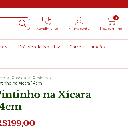
0
Atendimento
Minha conta
Meu carrinho
ax
Pré-Venda Natal
Carreta Furacão
cio
>
Páscoa
>
Resinas
>
ntinho na Xícara 14cm
intinho na Xícara
14cm
R$199,00