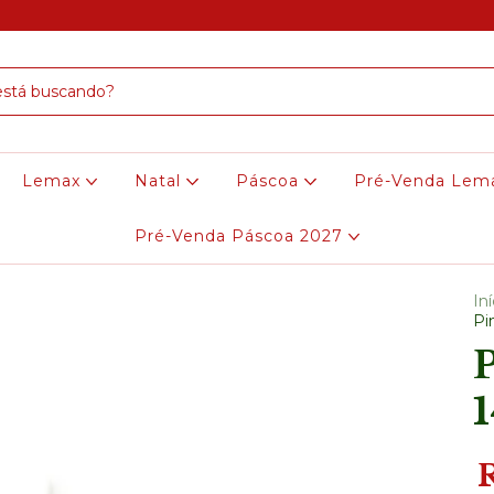
Lemax
Natal
Páscoa
Pré-Venda Lem
Pré-Venda Páscoa 2027
Iní
Pi
P