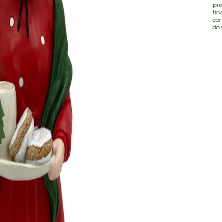
pre
fin
com
do 