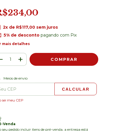
R$234,00
2
x de
R$117,00
sem juros
5% de desconto
pagando com Pix
r mais detalhes
ALTERAR CEP
regas para o CEP:
Meios de envio
CALCULAR
o sei meu CEP
é-Venda
o seu pedido incluir itens de pré-venda, a entrega está