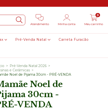
0
Atendimento
Minha conta
Meu carrinho
ax
Pré-Venda Natal
Carreta Furacão
cio
>
Pré-Venda Natal 2026
>
sinas e Cerâmicas
>
mãe Noel de Pijama 30cm - PRÉ-VENDA
Mamãe Noel de
Pijama 30cm -
PRÉ-VENDA