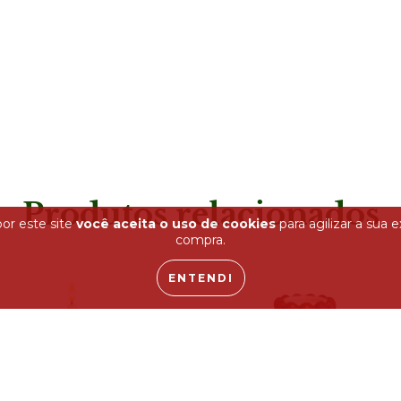
Produtos relacionados
or este site
você aceita o uso de cookies
para agilizar a sua 
compra.
ENTENDI