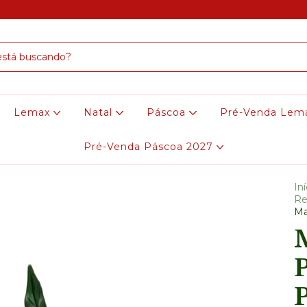
Lemax
Natal
Páscoa
Pré-Venda Lem
Pré-Venda Páscoa 2027
Iní
Re
Ma