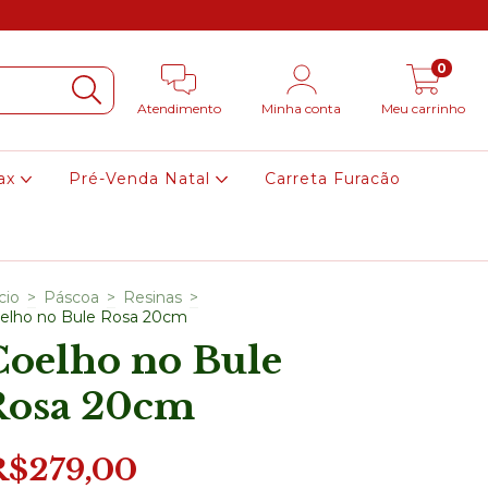
0
Atendimento
Minha conta
Meu carrinho
ax
Pré-Venda Natal
Carreta Furacão
cio
>
Páscoa
>
Resinas
>
elho no Bule Rosa 20cm
Coelho no Bule
Rosa 20cm
R$279,00