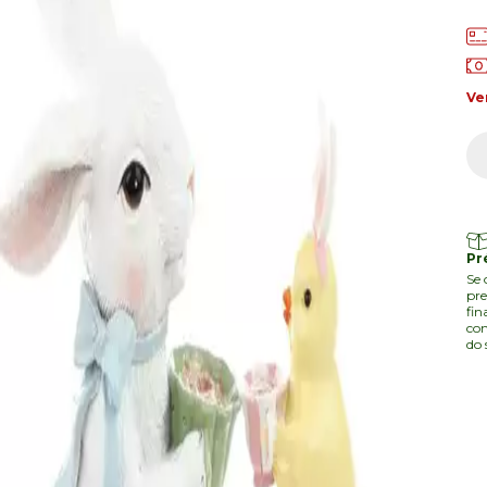
Ve
Pr
Se 
pre
fin
com
do 