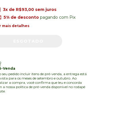
3
x de
R$93,00
sem juros
5% de desconto
pagando com Pix
r mais detalhes
é-Venda
o seu pedido incluir itens de pré-venda, a entrega está
vista para os meses de setembro e outubro. Ao
alizar a compra, você confirma que leu e concorda
 a nossa política de pré-venda disponível no rodapé
site.