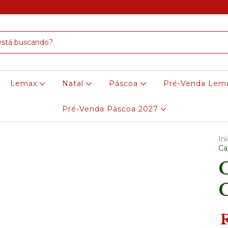
Lemax
Natal
Páscoa
Pré-Venda Lem
Pré-Venda Páscoa 2027
Iní
Ca
C