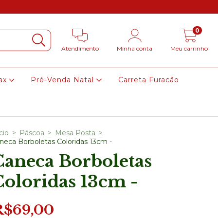
0
Atendimento
Minha conta
Meu carrinho
ax
Pré-Venda Natal
Carreta Furacão
cio
>
Páscoa
>
Mesa Posta
>
neca Borboletas Coloridas 13cm -
Caneca Borboletas
oloridas 13cm -
R$69,00