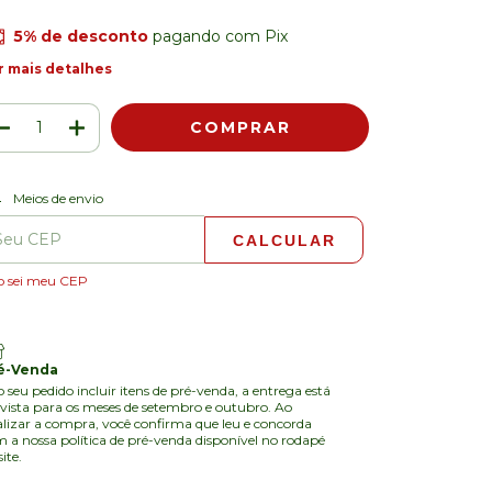
5% de desconto
pagando com Pix
r mais detalhes
ALTERAR CEP
regas para o CEP:
Meios de envio
CALCULAR
o sei meu CEP
é-Venda
o seu pedido incluir itens de pré-venda, a entrega está
vista para os meses de setembro e outubro. Ao
alizar a compra, você confirma que leu e concorda
 a nossa política de pré-venda disponível no rodapé
site.