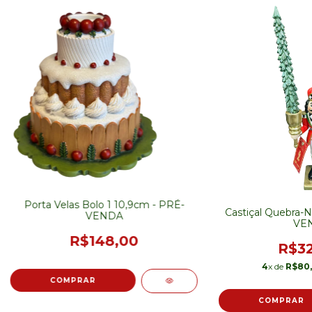
Porta Velas Bolo 1 10,9cm - PRÉ-
Castiçal Quebra-
VENDA
VE
R$148,00
R$32
4
x de
R$80,