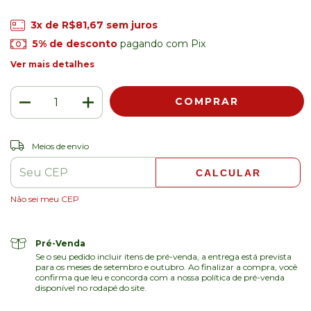
3
x de
R$81,67
sem juros
5% de desconto
pagando com Pix
Ver mais detalhes
ALTERAR CEP
Entregas para o CEP:
Meios de envio
CALCULAR
Não sei meu CEP
Pré-Venda
Se o seu pedido incluir itens de pré-venda, a entrega está prevista
para os meses de setembro e outubro. Ao finalizar a compra, você
confirma que leu e concorda com a nossa política de pré-venda
disponível no rodapé do site.